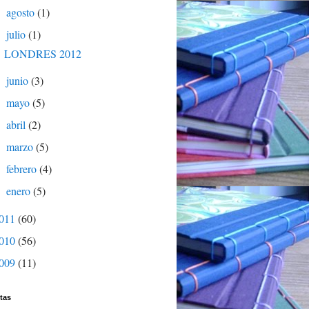
agosto
(1)
►
julio
(1)
▼
LONDRES 2012
junio
(3)
►
mayo
(5)
►
abril
(2)
►
marzo
(5)
►
febrero
(4)
►
enero
(5)
►
011
(60)
010
(56)
009
(11)
tas