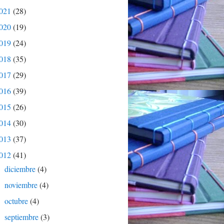
021
(28)
020
(19)
019
(24)
018
(35)
017
(29)
016
(39)
015
(26)
014
(30)
013
(37)
012
(41)
diciembre
(4)
►
noviembre
(4)
►
octubre
(4)
►
septiembre
(3)
►