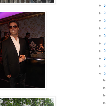
2
►
2
►
2
►
2
►
2
►
2
►
2
►
2
►
2
►
2
▼