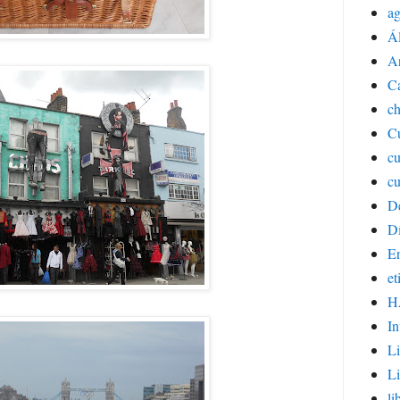
a
Á
Ar
C
ch
Cu
c
cu
D
Dí
E
et
H
In
Li
Li
li