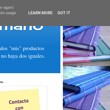
er-agent
rate usage
LEARN MORE
GOT IT
 mano
todos "mis" productos
 no haya dos iguales.
cto