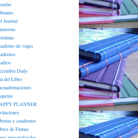
gendas
lbumes
t Journal
amisetas
ristmas
aderno de viajes
uadernos
adros
ecember Daily
a del Libro
ncuadernaciones
iquetas
APPY PLANNER
vitaciones
bretas y cuadernos
bros de Firmas
bros personalizados