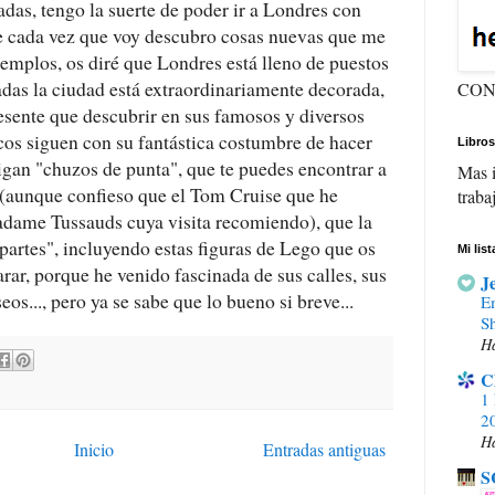
adas, tengo la suerte de poder ir a Londres con
ue cada vez que voy descubro cosas nuevas que me
jemplos, os diré que Londres está lleno de puestos
adas la ciudad está extraordinariamente decorada,
CON
esente que descubrir en sus famosos y diversos
icos siguen con su fantástica costumbre de hacer
Libros
igan "chuzos de punta", que te puedes encontrar a
Mas i
(aunque confieso que el Tom Cruise que he
traba
dame Tussauds cuya visita recomiendo), que la
 partes", incluyendo estas figuras de Lego que os
Mi lis
arar, porque he venido fascinada de sus calles, sus
J
os..., pero ya se sabe que lo bueno si breve...
E
S
H
C
1 
20
H
Inicio
Entradas antiguas
S