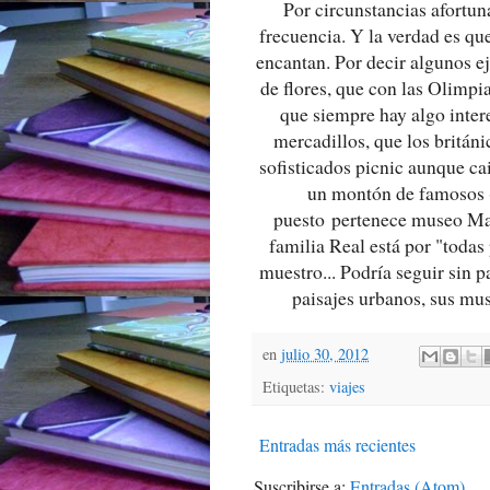
Por circunstancias afortun
frecuencia. Y la verdad es q
encantan. Por decir algunos e
de flores, que con las Olimpi
que siempre hay algo inter
mercadillos, que los britán
sofisticados picnic aunque ca
un montón de famosos 
puesto pertenece museo Ma
familia Real está por "todas
muestro... Podría seguir sin p
paisajes urbanos, sus muse
en
julio 30, 2012
Etiquetas:
viajes
Entradas más recientes
Suscribirse a:
Entradas (Atom)