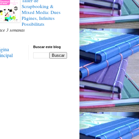
Taller de
Scrapbooking &
Mixed Media: Dues
Pàgines, Infinites
Possibilitats
ace 3 semanas
Buscar este blog
ágina
incipal