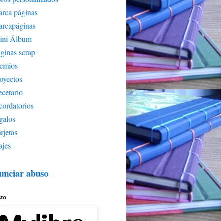
rca páginas
arcapáginas
ini Álbum
ginas scrap
remios
oyectos
cetario
cordatorios
galos
rjetas
ajes
unciar abuso
cto