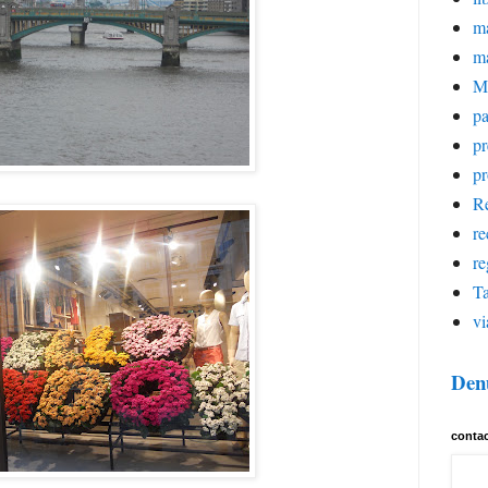
ma
m
M
pa
p
pr
Re
re
re
Ta
vi
Den
conta