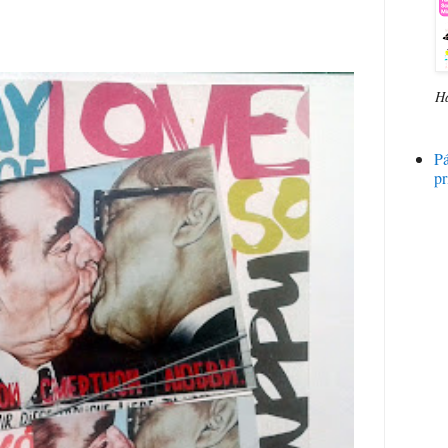
H
P
pr