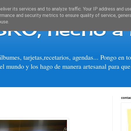
liver its services and to analyze traffic. Your IP address and us
rmance and security metrics to ensure quality of service, gene
BRO, hecho a
buse.
álbumes, tarjetas,recetarios, agendas... Pongo en 
el mundo y los hago de manera artesanal para que
conta