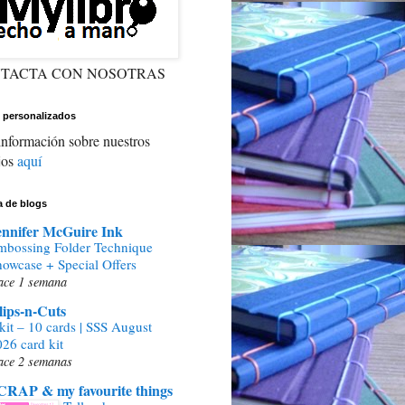
TACTA CON NOSOTRAS
 personalizados
nformación sobre nuestros
jos
aquí
ta de blogs
ennifer McGuire Ink
mbossing Folder Technique
howcase + Special Offers
ace 1 semana
lips-n-Cuts
kit – 10 cards | SSS August
26 card kit
ace 2 semanas
CRAP & my favourite things