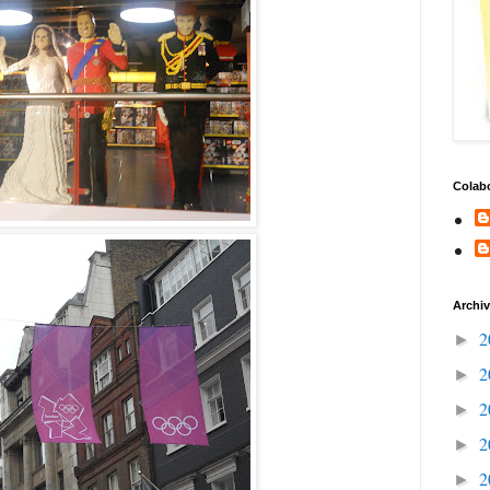
Colab
Archiv
2
►
2
►
2
►
2
►
2
►