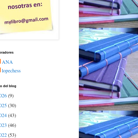
oradores
ANA
lopechess
o del blog
026
(9)
025
(30)
024
(43)
023
(46)
022
(53)