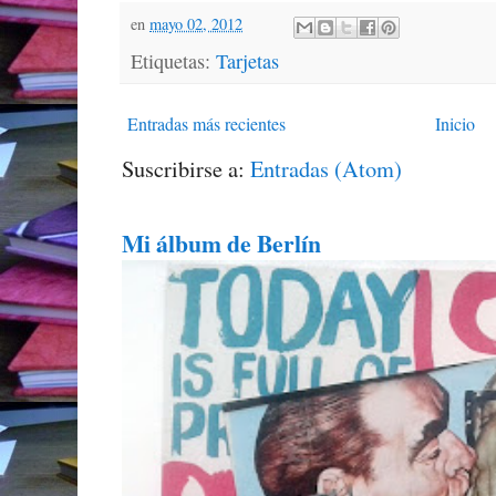
en
mayo 02, 2012
Etiquetas:
Tarjetas
Entradas más recientes
Inicio
Suscribirse a:
Entradas (Atom)
Mi álbum de Berlín