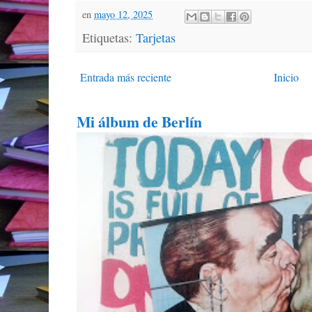
en
mayo 12, 2025
Etiquetas:
Tarjetas
Entrada más reciente
Inicio
Mi álbum de Berlín