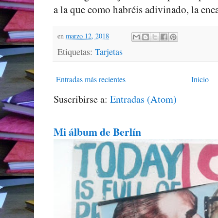
a la que como habréis adivinado, la enca
en
marzo 12, 2018
Etiquetas:
Tarjetas
Entradas más recientes
Inicio
Suscribirse a:
Entradas (Atom)
Mi álbum de Berlín