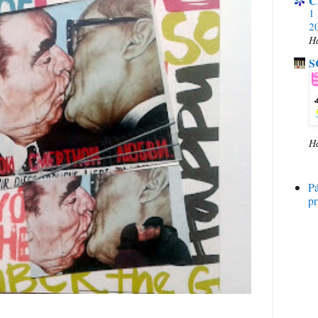
C
1 
20
H
S
H
P
pr