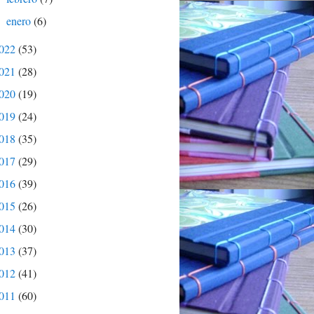
enero
(6)
►
022
(53)
021
(28)
020
(19)
019
(24)
018
(35)
017
(29)
016
(39)
015
(26)
014
(30)
013
(37)
012
(41)
011
(60)