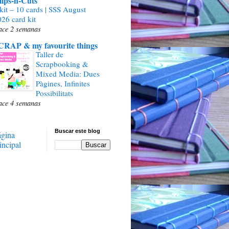
lips-n-Cuts
kit – 10 cards | SSS August
26 card kit
ace 2 semanas
CRAP & my favourite things
Taller de
Scrapbooking &
Mixed Media: Dues
Pàgines, Infinites
Possibilitats
ace 4 semanas
Buscar este blog
ágina
incipal