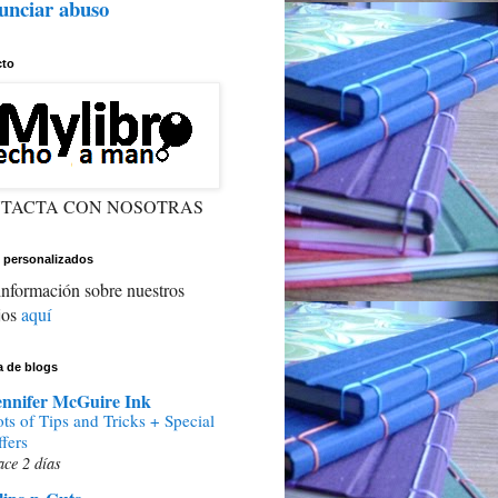
unciar abuso
cto
TACTA CON NOSOTRAS
 personalizados
nformación sobre nuestros
jos
aquí
ta de blogs
ennifer McGuire Ink
ts of Tips and Tricks + Special
fers
ce 2 días