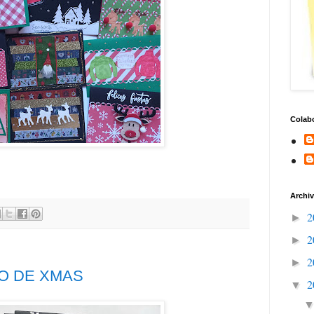
Colab
Archiv
2
►
2
►
2
►
O DE XMAS
2
▼