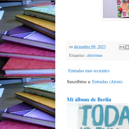
en
diciembre 09, 2023
Etiquetas:
christmas
Entradas más recientes
Suscribirse a:
Entradas (Atom)
Mi álbum de Berlín