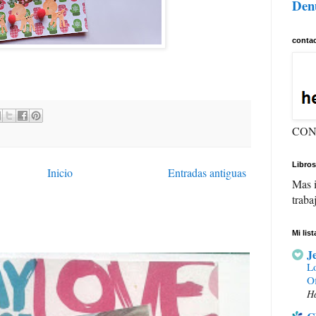
Den
conta
CON
Libros
Inicio
Entradas antiguas
Mas i
traba
Mi lis
J
Lo
Of
Ha