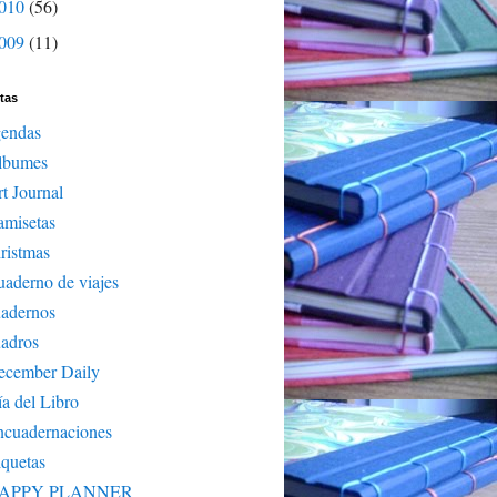
010
(56)
009
(11)
tas
gendas
lbumes
t Journal
amisetas
ristmas
aderno de viajes
uadernos
adros
ecember Daily
a del Libro
ncuadernaciones
iquetas
APPY PLANNER