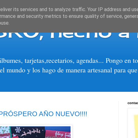
liver its services and to analyze traffic. Your IP address and us
rmance and security metrics to ensure quality of service, gene
BRO, hecho a
buse.
álbumes, tarjetas,recetarios, agendas... Pongo en 
el mundo y los hago de manera artesanal para que
conta
Y PRÓSPERO AÑO NUEVO!!!!