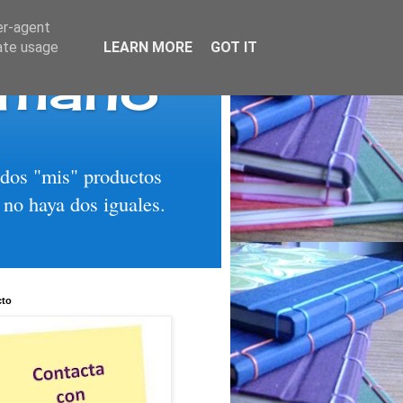
er-agent
rate usage
LEARN MORE
GOT IT
 mano
todos "mis" productos
 no haya dos iguales.
cto