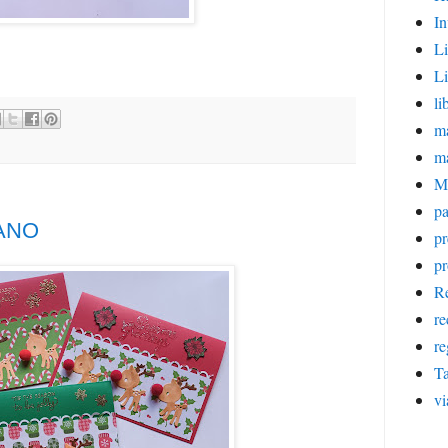
In
Li
Li
li
ma
m
M
pa
ANO
p
pr
Re
re
re
Ta
vi