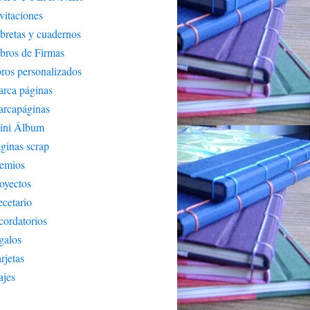
vitaciones
bretas y cuadernos
bros de Firmas
bros personalizados
rca páginas
arcapáginas
ini Álbum
ginas scrap
remios
oyectos
cetario
cordatorios
galos
rjetas
ajes