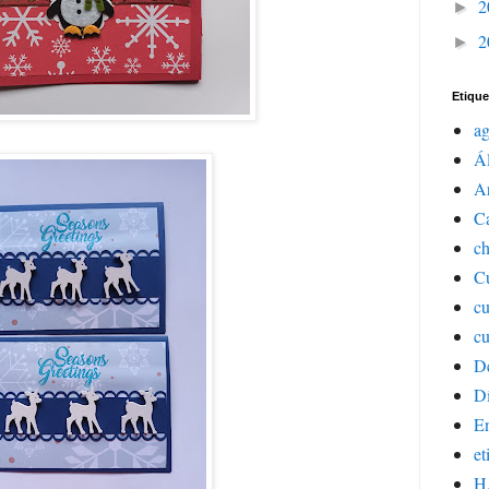
2
►
2
►
Etique
a
Á
Ar
C
ch
Cu
c
cu
D
Dí
E
et
H