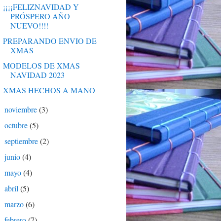
¡¡¡¡FELIZNAVIDAD Y
PRÓSPERO AÑO
NUEVO!!!!
PREPARANDO ENVIO DE
XMAS
MODELOS DE XMAS
NAVIDAD 2023
XMAS HECHOS A MANO
noviembre
(3)
►
octubre
(5)
►
septiembre
(2)
►
junio
(4)
►
mayo
(4)
►
abril
(5)
►
marzo
(6)
►
febrero
(7)
►