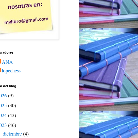
oradores
ANA
lopechess
o del blog
026
(9)
025
(30)
024
(43)
023
(46)
diciembre
(4)
▼