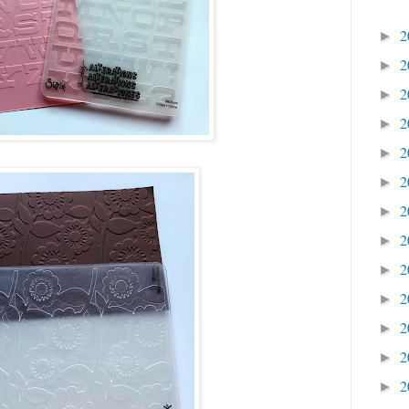
2
►
2
►
2
►
2
►
2
►
2
►
2
►
2
►
2
►
2
►
2
►
2
►
2
►