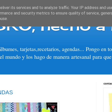
liver its services and to analyze traffic. Your IP address and us
rmance and security metrics to ensure quality of service, gene
BRO, hecho a
buse.
álbumes, tarjetas,recetarios, agendas... Pongo en 
el mundo y los hago de manera artesanal para que
conta
NDAS