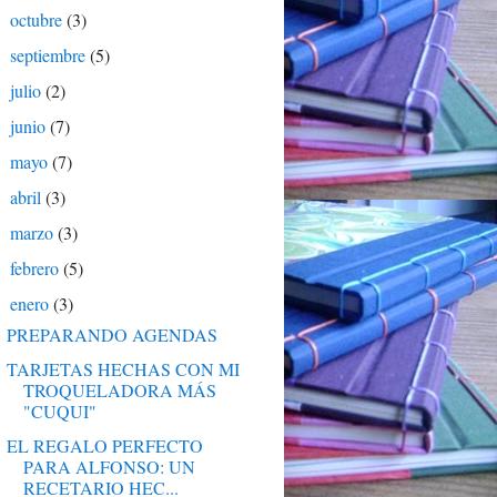
octubre
(3)
►
septiembre
(5)
►
julio
(2)
►
junio
(7)
►
mayo
(7)
►
abril
(3)
►
marzo
(3)
►
febrero
(5)
►
enero
(3)
▼
PREPARANDO AGENDAS
TARJETAS HECHAS CON MI
TROQUELADORA MÁS
"CUQUI"
EL REGALO PERFECTO
PARA ALFONSO: UN
RECETARIO HEC...