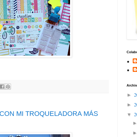
Colab
Archiv
2
►
2
►
 CON MI TROQUELADORA MÁS
2
▼