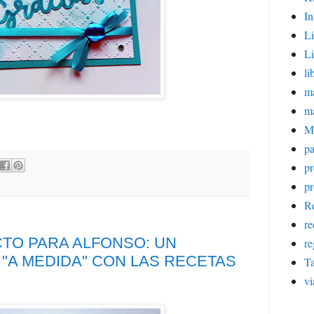
In
Li
Li
li
ma
m
M
pa
p
pr
Re
re
TO PARA ALFONSO: UN
re
"A MEDIDA" CON LAS RECETAS
Ta
vi