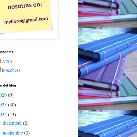
oradores
ANA
lopechess
o del blog
026
(9)
025
(30)
024
(43)
diciembre
(2)
►
noviembre
(3)
►