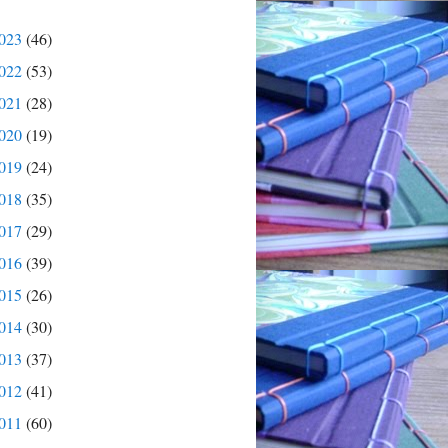
023
(46)
022
(53)
021
(28)
020
(19)
019
(24)
018
(35)
017
(29)
016
(39)
015
(26)
014
(30)
013
(37)
012
(41)
011
(60)