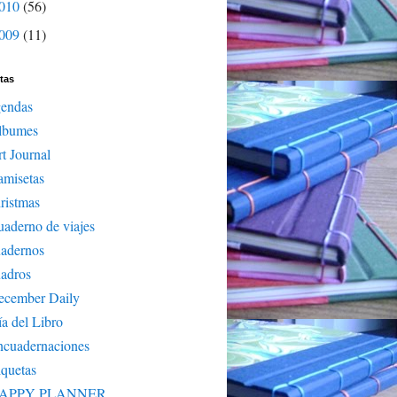
010
(56)
009
(11)
tas
gendas
lbumes
t Journal
amisetas
ristmas
aderno de viajes
uadernos
adros
ecember Daily
a del Libro
ncuadernaciones
iquetas
APPY PLANNER