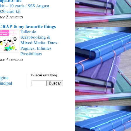
lips-n-Cuts
kit – 10 cards | SSS August
26 card kit
ace 2 semanas
CRAP & my favourite things
Taller de
Scrapbooking &
Mixed Media: Dues
Pàgines, Infinites
Possibilitats
ace 4 semanas
Buscar este blog
ágina
incipal