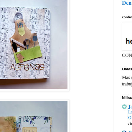
Den
conta
CON
Libros
Mas i
traba
Mi lis
J
Lo
Of
Ha