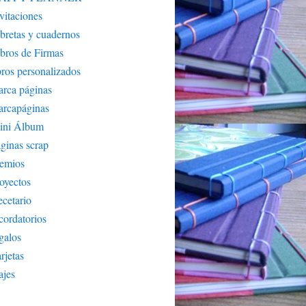
vitaciones
bretas y cuadernos
bros de Firmas
bros personalizados
rca páginas
arcapáginas
ini Álbum
ginas scrap
remios
oyectos
cetario
cordatorios
galos
rjetas
ajes