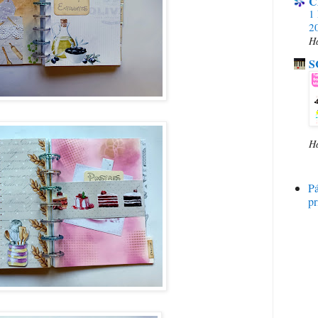
C
1 
20
H
S
H
P
pr