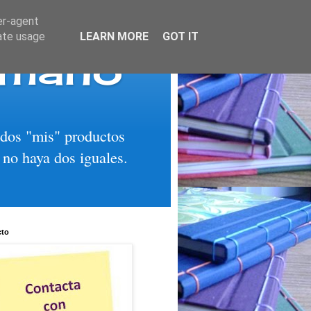
er-agent
rate usage
LEARN MORE
GOT IT
 mano
todos "mis" productos
 no haya dos iguales.
cto