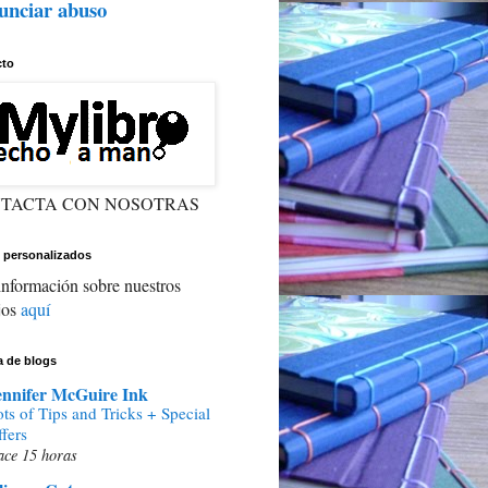
unciar abuso
cto
TACTA CON NOSOTRAS
 personalizados
nformación sobre nuestros
jos
aquí
ta de blogs
ennifer McGuire Ink
ts of Tips and Tricks + Special
fers
ce 15 horas