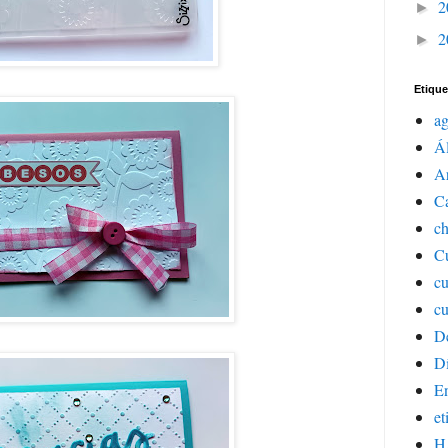
2
►
2
►
Etique
a
Á
Ar
C
ch
Cu
c
cu
D
Dí
E
et
H