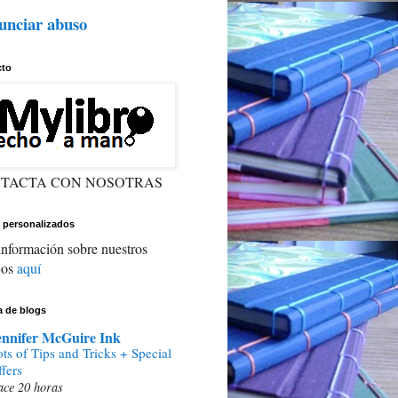
unciar abuso
cto
TACTA CON NOSOTRAS
 personalizados
nformación sobre nuestros
jos
aquí
ta de blogs
ennifer McGuire Ink
ts of Tips and Tricks + Special
fers
ce 20 horas