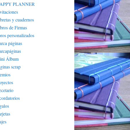
APPY PLANNER
vitaciones
bretas y cuadernos
bros de Firmas
bros personalizados
rca páginas
arcapáginas
ini Álbum
ginas scrap
remios
oyectos
cetario
cordatorios
galos
rjetas
ajes