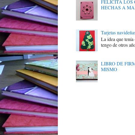
FELICITA LO
HECHAS A M
Tarjetas navideña
La idea que tenía
tengo de otros año
LIBRO DE FI
MISMO