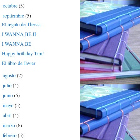
octubre
(5)
►
septiembre
(5)
▼
El regalo de Thessa
I WANNA BE II
I WANNA BE
Happy brithday Tim!
El libro de Javier
agosto
(2)
►
julio
(4)
►
junio
(5)
►
mayo
(5)
►
abril
(4)
►
marzo
(6)
►
febrero
(5)
►