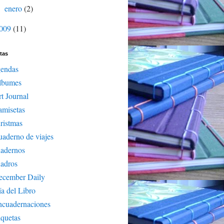
enero
(2)
►
009
(11)
tas
gendas
lbumes
t Journal
amisetas
ristmas
aderno de viajes
uadernos
adros
ecember Daily
a del Libro
ncuadernaciones
iquetas