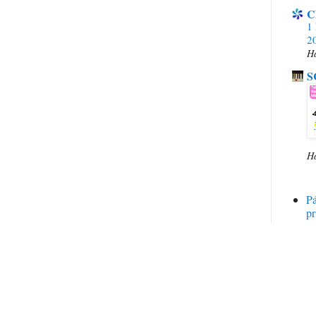
C
1 
20
H
S
H
P
pr