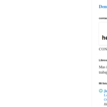
Den
conta
CON
Libros
Mas i
traba
Mi lis
J
Lo
Of
Ha