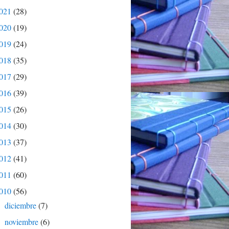
021
(28)
020
(19)
019
(24)
018
(35)
017
(29)
016
(39)
015
(26)
014
(30)
013
(37)
012
(41)
011
(60)
010
(56)
diciembre
(7)
►
noviembre
(6)
►