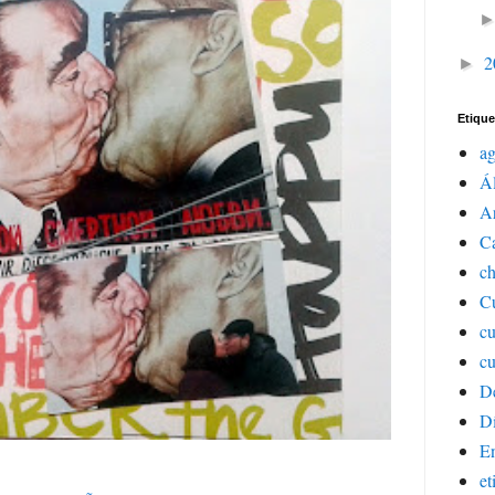
2
►
Etique
a
Á
Ar
C
ch
Cu
c
cu
D
Dí
E
et