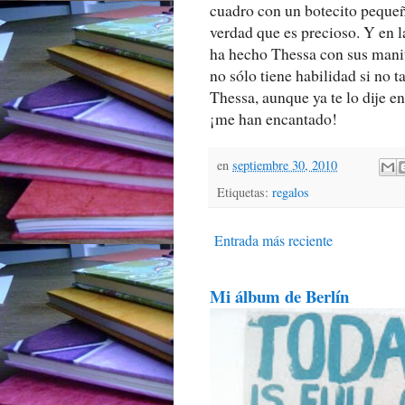
cuadro con un botecito pequeñ
verdad que es precioso. Y en l
ha hecho Thessa con sus manit
no sólo tiene habilidad si no 
Thessa, aunque ya te lo dije e
¡me han encantado!
en
septiembre 30, 2010
Etiquetas:
regalos
Entrada más reciente
Mi álbum de Berlín