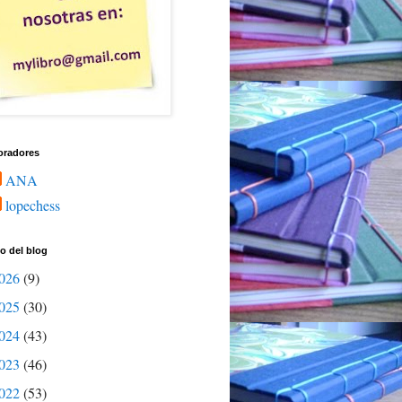
oradores
ANA
lopechess
o del blog
026
(9)
025
(30)
024
(43)
023
(46)
022
(53)