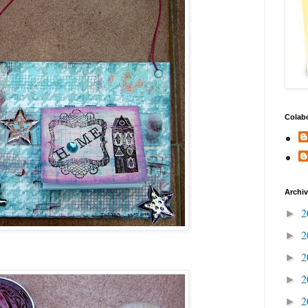
Colab
Archiv
2
►
2
►
2
►
2
►
2
►