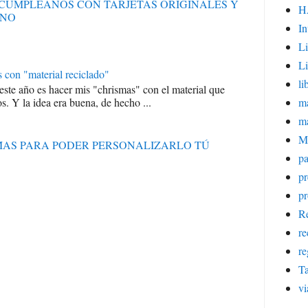
S CUMPLEAÑOS CON TARJETAS ORIGINALES Y
H
ANO
In
Li
Li
s con "material reciclado"
li
 este año es hacer mis "chrismas" con el material que
ma
s. Y la idea era buena, de hecho ...
m
M
RMAS PARA PODER PERSONALIZARLO TÚ
pa
p
pr
Re
re
re
Ta
vi