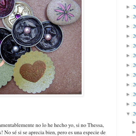
2
►
2
►
2
►
2
►
2
►
2
►
2
►
2
►
2
►
2
►
2
►
2
▼
mentablemente no lo he hecho yo, si no Thessa,
! No sé si se aprecia bien, pero es una especie de