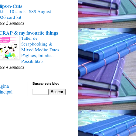
lips-n-Cuts
kit – 10 cards | SSS August
26 card kit
ace 2 semanas
CRAP & my favourite things
Taller de
Scrapbooking &
Mixed Media: Dues
Pàgines, Infinites
Possibilitats
ace 4 semanas
Buscar este blog
ágina
incipal