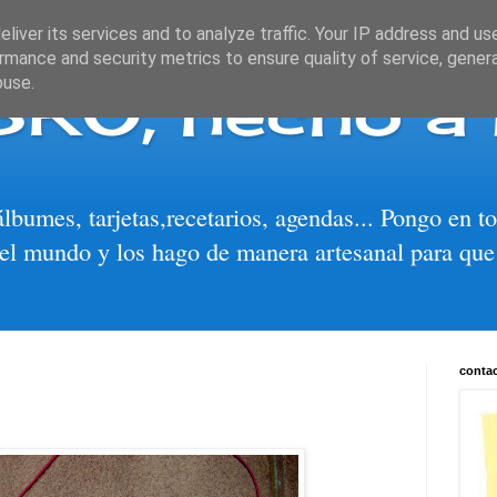
liver its services and to analyze traffic. Your IP address and us
rmance and security metrics to ensure quality of service, gene
BRO, hecho a
buse.
álbumes, tarjetas,recetarios, agendas... Pongo en 
el mundo y los hago de manera artesanal para que
conta