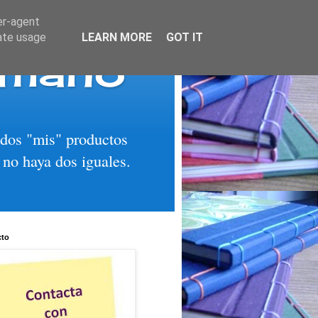
er-agent
rate usage
LEARN MORE
GOT IT
 mano
todos "mis" productos
 no haya dos iguales.
cto