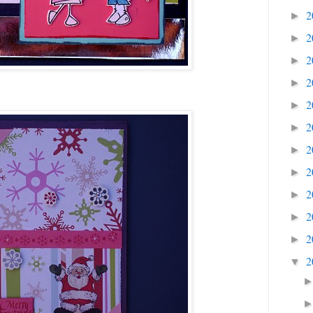
2
►
2
►
2
►
2
►
2
►
2
►
2
►
2
►
2
►
2
►
2
►
2
▼