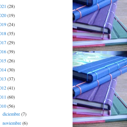
021
(28)
020
(19)
019
(24)
018
(35)
017
(29)
016
(39)
015
(26)
014
(30)
013
(37)
012
(41)
011
(60)
010
(56)
diciembre
(7)
►
noviembre
(6)
►