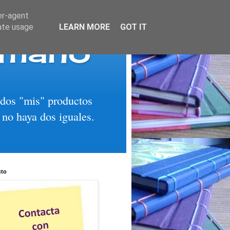
er-agent
rate usage
LEARN MORE
GOT IT
 mano
todos "mis" productos
 no haya dos iguales.
cto