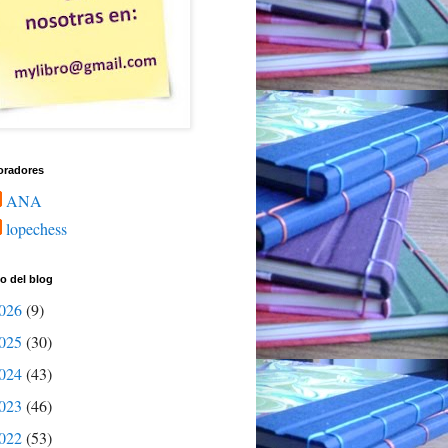
oradores
ANA
lopechess
o del blog
026
(9)
025
(30)
024
(43)
023
(46)
022
(53)