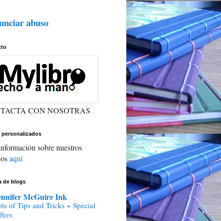
unciar abuso
cto
TACTA CON NOSOTRAS
 personalizados
nformación sobre nuestros
jos
aquí
ta de blogs
ennifer McGuire Ink
ts of Tips and Tricks + Special
fers