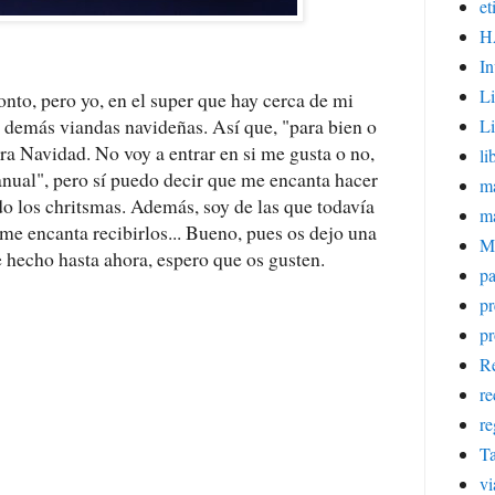
et
H
In
Li
nto, pero yo, en el super que hay cerca de mi
 y demás viandas navideñas. Así que, "para bien o
Li
a Navidad. No voy a entrar en si me gusta o no,
li
anual", pero sí puedo decir que me encanta hacer
ma
ndo los chritsmas. Además, soy de las que todavía
m
me encanta recibirlos... Bueno, pues os dejo una
M
 hecho hasta ahora, espero que os gusten.
pa
p
pr
Re
re
re
Ta
vi