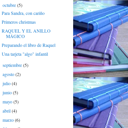
octubre
(5)
▼
Para Sandra, con cariño
Primeros christmas
RAQUEL Y EL ANILLO
MÁGICO
Preparando el libro de Raquel
Una tarjeta "algo" infantil
septiembre
(5)
►
agosto
(2)
►
julio
(4)
►
junio
(5)
►
mayo
(5)
►
abril
(4)
►
marzo
(6)
►