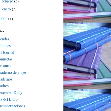
febrero
(5)
►
enero
(2)
►
009
(11)
tas
gendas
lbumes
t Journal
amisetas
ristmas
aderno de viajes
uadernos
adros
ecember Daily
a del Libro
ncuadernaciones