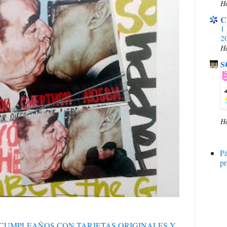
Ha
C
1 
20
H
S
H
P
pr
S CUMPLEAÑOS CON TARJETAS ORIGINALES Y