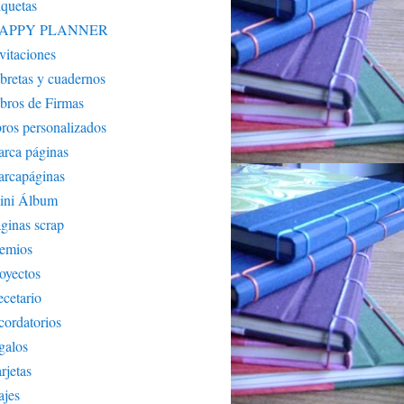
iquetas
APPY PLANNER
vitaciones
bretas y cuadernos
bros de Firmas
bros personalizados
rca páginas
arcapáginas
ini Álbum
ginas scrap
remios
oyectos
cetario
cordatorios
galos
rjetas
ajes