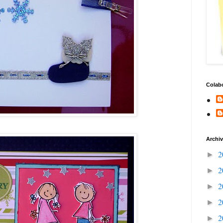
Colab
Archiv
2
►
2
►
2
►
2
►
2
►