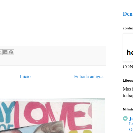
Den
conta
CON
Inicio
Entrada antigua
Libros
Mas i
traba
Mi lis
J
Lo
Of