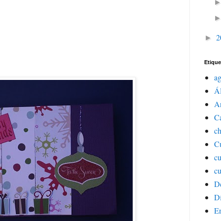
2
►
Etique
a
Á
Ar
C
ch
Cu
c
cu
D
Dí
E