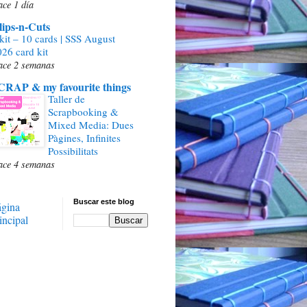
ce 1 día
lips-n-Cuts
kit – 10 cards | SSS August
26 card kit
ace 2 semanas
CRAP & my favourite things
Taller de
Scrapbooking &
Mixed Media: Dues
Pàgines, Infinites
Possibilitats
ace 4 semanas
Buscar este blog
ágina
incipal