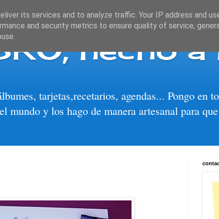
liver its services and to analyze traffic. Your IP address and us
rmance and security metrics to ensure quality of service, gene
BRO, hecho a
buse.
álbumes, tarjetas,recetarios, agendas... Pongo en 
el mundo y los hago de manera artesanal para que
conta