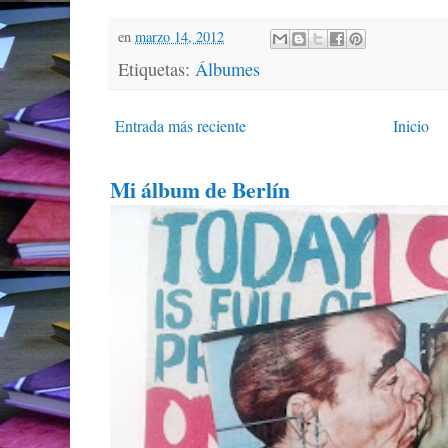
en
marzo 14, 2012
Etiquetas:
Álbumes
Entrada más reciente
Inicio
Mi álbum de Berlín