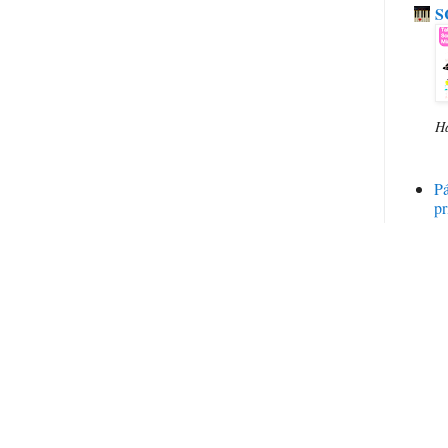
S
H
P
pr