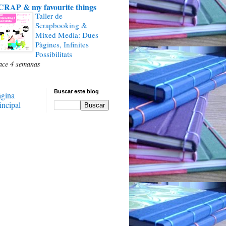
CRAP & my favourite things
Taller de
Scrapbooking &
Mixed Media: Dues
Pàgines, Infinites
Possibilitats
ace 4 semanas
Buscar este blog
ágina
incipal