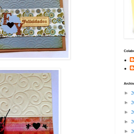
Colab
Archiv
2
►
2
►
2
►
2
►
2
►