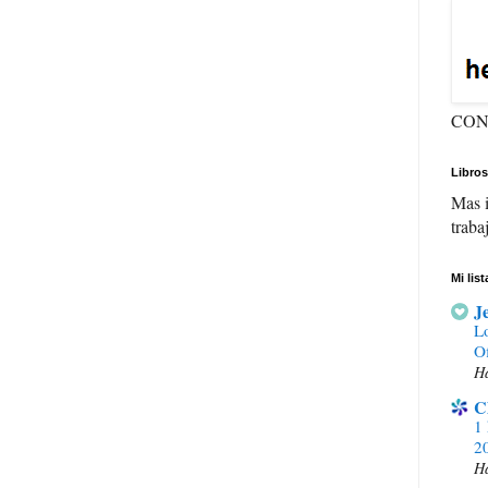
CON
Libros
Mas i
traba
Mi lis
J
Lo
Of
Ha
C
1 
20
H