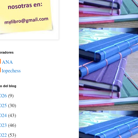
oradores
ANA
lopechess
o del blog
026
(9)
025
(30)
024
(43)
023
(46)
022
(53)