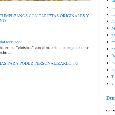
Li
li
ma
S CUMPLEAÑOS CON TARJETAS ORIGINALES Y
ANO
m
M
pa
ial reciclado"
p
 hacer mis "chrismas" con el material que tengo de otros
pr
echo ...
Re
re
RMAS PARA PODER PERSONALIZARLO TÚ
re
Ta
vi
Den
conta