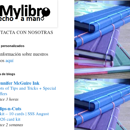
TACTA CON NOSOTRAS
 personalizados
nformación sobre nuestros
jos
aquí
ta de blogs
ennifer McGuire Ink
ts of Tips and Tricks + Special
fers
ce 3 horas
lips-n-Cuts
kit – 10 cards | SSS August
26 card kit
ace 2 semanas