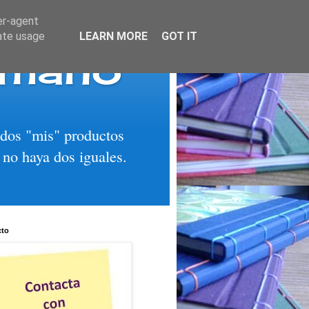
er-agent
rate usage
LEARN MORE
GOT IT
 mano
todos "mis" productos
 no haya dos iguales.
cto