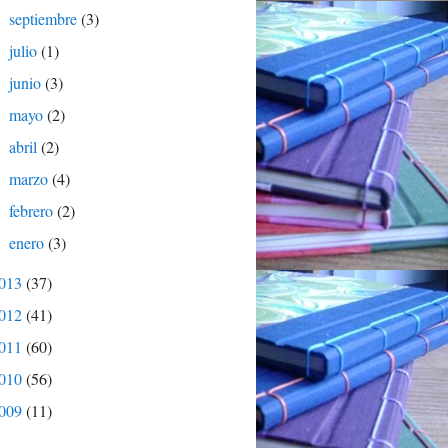
septiembre
(3)
►
julio
(1)
►
junio
(3)
►
mayo
(2)
►
abril
(2)
►
marzo
(4)
►
febrero
(2)
►
enero
(3)
►
013
(37)
012
(41)
011
(60)
010
(56)
009
(11)