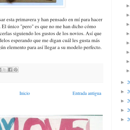
ar esta primavera y han pensado en mí para hacer
a. El único "pero" es que no me han dicho cómo
cerlas siguiendo los gustos de los novios. Así que
delos esperando que me digan cuál les gusta más
gún elemento para así llegar a su modelo perfecto.
2
►
2
►
Inicio
Entrada antigua
2
►
2
►
2
►