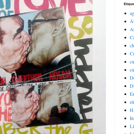
Etique
a
Á
Ar
C
ch
Cu
c
cu
D
Dí
E
et
H
In
Li