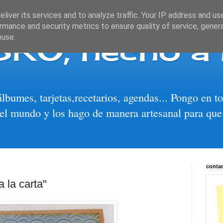
liver its services and to analyze traffic. Your IP address and us
rmance and security metrics to ensure quality of service, gene
BRO, hecho a
buse.
álbumes, tarjetas,recetarios, agendas... Pongo en 
el mundo y los hago de manera artesanal para que
conta
a la carta"