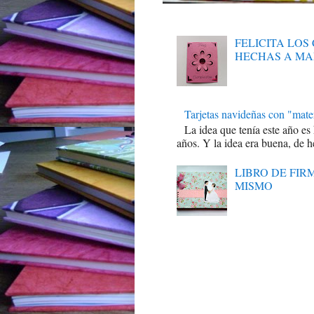
FELICITA LO
HECHAS A M
Tarjetas navideñas con "mater
La idea que tenía este año es
años. Y la idea era buena, de h
LIBRO DE FI
MISMO