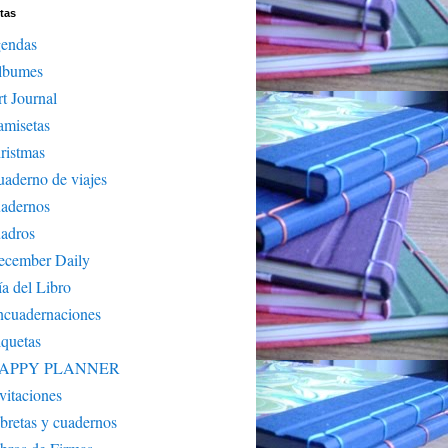
tas
gendas
lbumes
t Journal
amisetas
ristmas
aderno de viajes
uadernos
adros
ecember Daily
a del Libro
ncuadernaciones
iquetas
APPY PLANNER
vitaciones
bretas y cuadernos