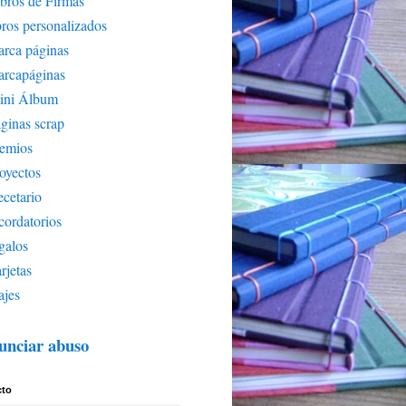
bros de Firmas
bros personalizados
rca páginas
arcapáginas
ini Álbum
ginas scrap
remios
oyectos
cetario
cordatorios
galos
rjetas
ajes
unciar abuso
cto