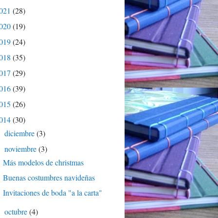
021
(28)
020
(19)
019
(24)
018
(35)
017
(29)
016
(39)
015
(26)
014
(30)
diciembre
(3)
►
noviembre
(3)
▼
Más modelos de christmas
Buenas costumbres navideñas
Invitaciones de boda "a la carta"
octubre
(4)
►