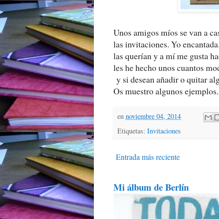
Unos amigos míos se van a cas
las invitaciones. Yo encantad
las querían y a mí me gusta ha
les he hecho unos cuantos mo
y si desean añadir o quitar al
Os muestro algunos ejemplos.
en
noviembre 04, 2014
Etiquetas:
Invitaciones
Entrada más reciente
Mi álbum de Berlín