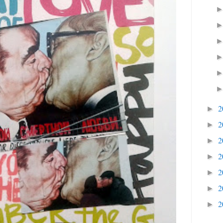
2
►
2
►
2
►
2
►
2
►
2
►
2
►