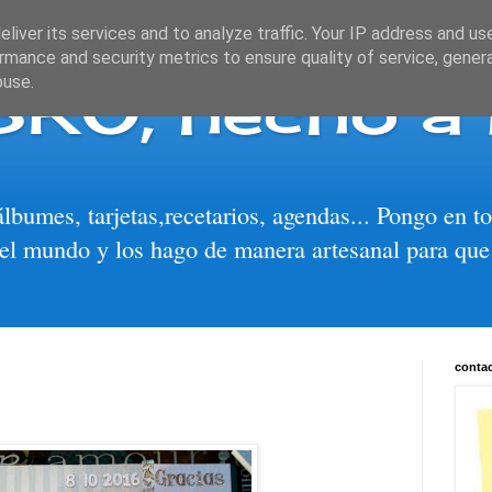
liver its services and to analyze traffic. Your IP address and us
rmance and security metrics to ensure quality of service, gene
BRO, hecho a
buse.
álbumes, tarjetas,recetarios, agendas... Pongo en 
el mundo y los hago de manera artesanal para que
conta