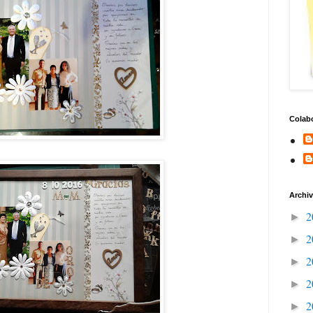
Colab
Archiv
2
►
2
►
2
►
2
►
2
►