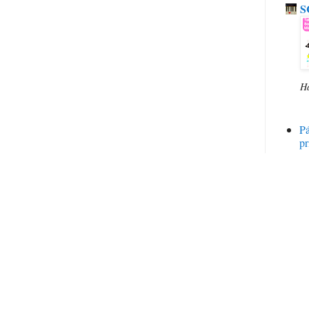
S
H
P
pr