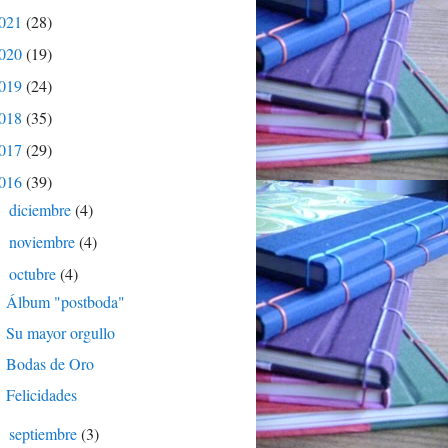
021
(28)
020
(19)
019
(24)
018
(35)
017
(29)
016
(39)
diciembre
(4)
►
noviembre
(4)
►
octubre
(4)
▼
Álbum "postboda"
Su mayor orgullo
Bodas de Oro
Felicidades
septiembre
(3)
►