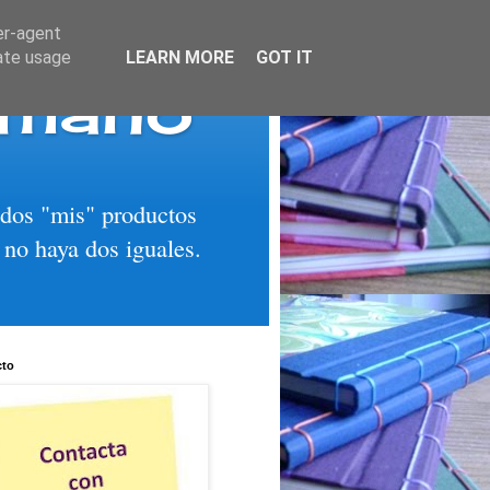
er-agent
rate usage
LEARN MORE
GOT IT
 mano
todos "mis" productos
 no haya dos iguales.
cto