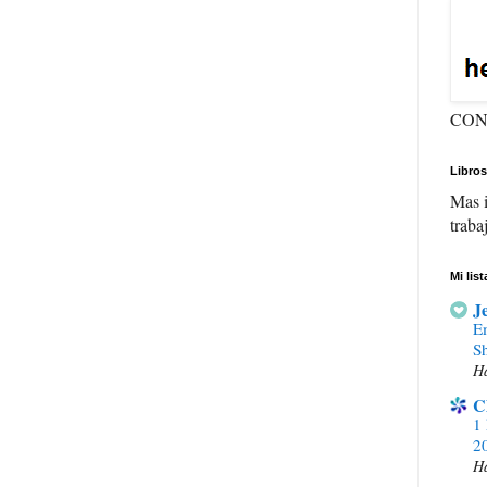
CON
Libros
Mas i
traba
Mi lis
J
E
S
H
C
1 
20
H