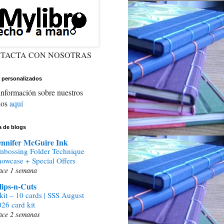
TACTA CON NOSOTRAS
 personalizados
nformación sobre nuestros
jos
aquí
ta de blogs
ennifer McGuire Ink
mbossing Folder Technique
howcase + Special Offers
ace 1 semana
lips-n-Cuts
kit – 10 cards | SSS August
26 card kit
ace 2 semanas