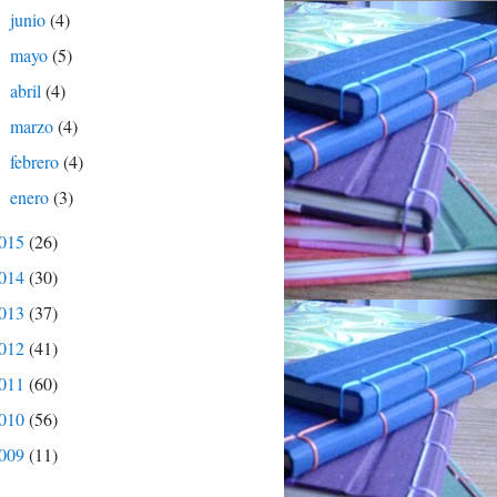
junio
(4)
►
mayo
(5)
►
abril
(4)
►
marzo
(4)
►
febrero
(4)
►
enero
(3)
►
015
(26)
014
(30)
013
(37)
012
(41)
011
(60)
010
(56)
009
(11)