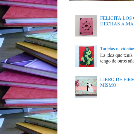
FELICITA LO
HECHAS A M
Tarjetas navideña
La idea que tenía
tengo de otros año
LIBRO DE FI
MISMO