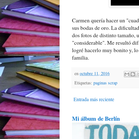
Carmen quería hacer un "cuadr
sus bodas de oro. La dificulta
dos fotos de distinto tamaño, u
"considerable". Me resultó difí
logré hacerlo muy bonito y, l
familia.
en
octubre 11, 2016
Etiquetas:
paginas scrap
Entrada más reciente
Mi álbum de Berlín