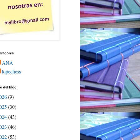
oradores
ANA
lopechess
o del blog
026
(9)
025
(30)
024
(43)
023
(46)
022
(53)