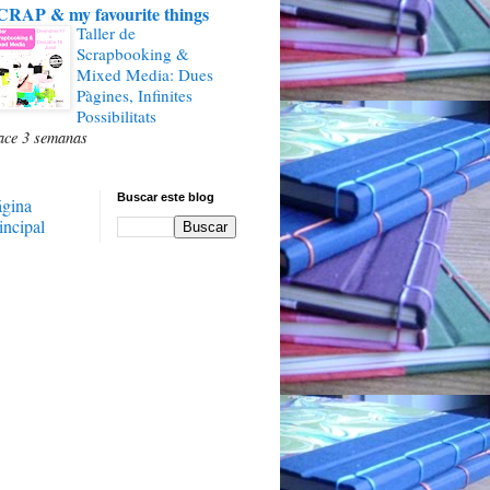
CRAP & my favourite things
Taller de
Scrapbooking &
Mixed Media: Dues
Pàgines, Infinites
Possibilitats
ace 3 semanas
Buscar este blog
ágina
incipal