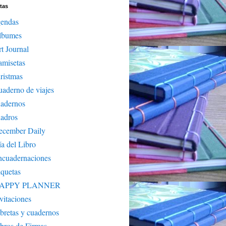
tas
gendas
lbumes
t Journal
amisetas
ristmas
aderno de viajes
uadernos
adros
ecember Daily
a del Libro
ncuadernaciones
iquetas
APPY PLANNER
vitaciones
bretas y cuadernos
bros de Firmas