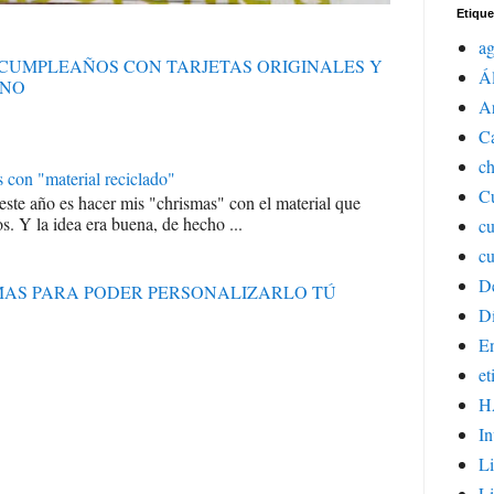
Etique
a
S CUMPLEAÑOS CON TARJETAS ORIGINALES Y
Á
ANO
Ar
C
ch
s con "material reciclado"
Cu
 este año es hacer mis "chrismas" con el material que
s. Y la idea era buena, de hecho ...
c
cu
D
RMAS PARA PODER PERSONALIZARLO TÚ
Dí
E
et
H
In
Li
Li