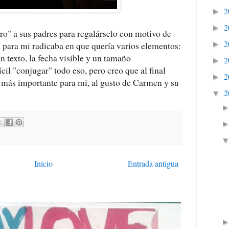
2
►
2
►
o" a sus padres para regalárselo con motivo de
2
d para mi radicaba en que quería varios elementos:
►
n texto, la fecha visible y un tamaño
2
►
cil "conjugar" todo eso, pero creo que al final
2
►
o más importante para mi, al gusto de Carmen y su
2
▼
Inicio
Entrada antigua