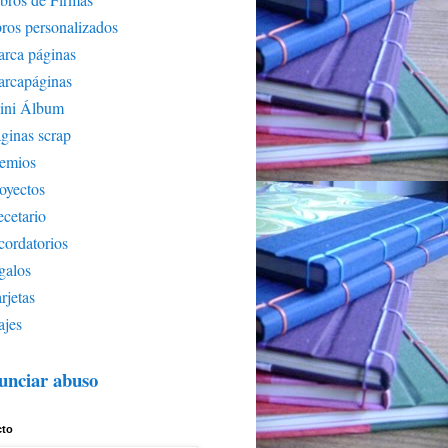
bros personalizados
rca páginas
arcapáginas
ini Álbum
ginas scrap
remios
oyectos
cetario
cordatorios
galos
rjetas
ajes
unciar abuso
cto