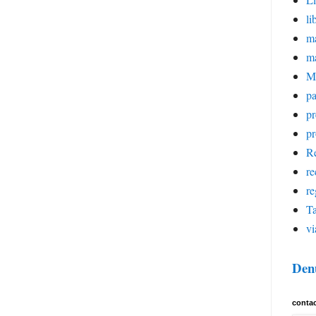
li
ma
m
M
pa
p
pr
Re
re
re
Ta
vi
Den
conta