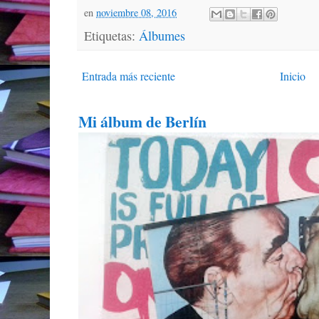
en
noviembre 08, 2016
Etiquetas:
Álbumes
Entrada más reciente
Inicio
Mi álbum de Berlín