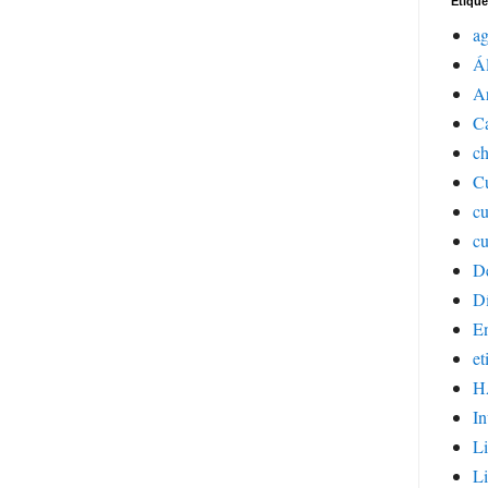
Etique
a
Á
Ar
C
ch
Cu
c
cu
D
Dí
E
et
H
In
Li
Li