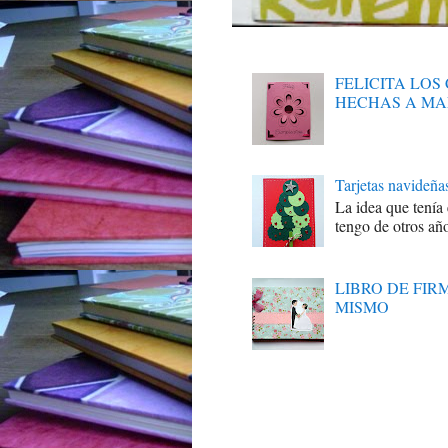
FELICITA LO
HECHAS A M
Tarjetas navideña
La idea que tenía
tengo de otros año
LIBRO DE FI
MISMO