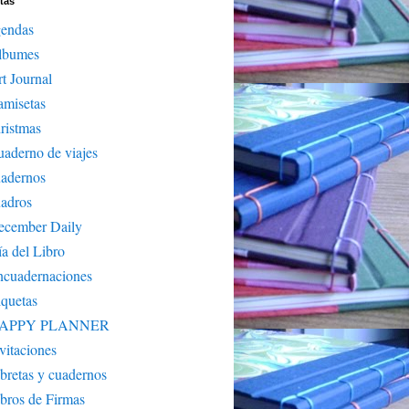
tas
gendas
lbumes
t Journal
amisetas
ristmas
aderno de viajes
uadernos
adros
ecember Daily
a del Libro
ncuadernaciones
iquetas
APPY PLANNER
vitaciones
bretas y cuadernos
bros de Firmas