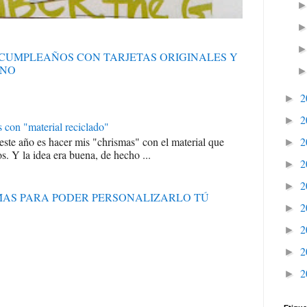
S CUMPLEAÑOS CON TARJETAS ORIGINALES Y
ANO
2
►
2
►
s con "material reciclado"
2
 este año es hacer mis "chrismas" con el material que
►
s. Y la idea era buena, de hecho ...
2
►
2
►
RMAS PARA PODER PERSONALIZARLO TÚ
2
►
2
►
2
►
2
►