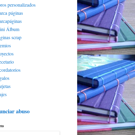
bros personalizados
rca páginas
arcapáginas
ini Álbum
ginas scrap
remios
oyectos
cetario
cordatorios
galos
rjetas
ajes
unciar abuso
cto