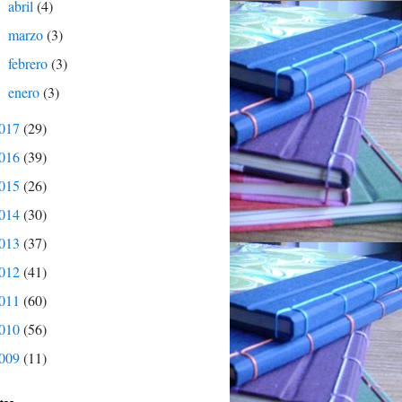
abril
(4)
►
marzo
(3)
►
febrero
(3)
►
enero
(3)
►
017
(29)
016
(39)
015
(26)
014
(30)
013
(37)
012
(41)
011
(60)
010
(56)
009
(11)