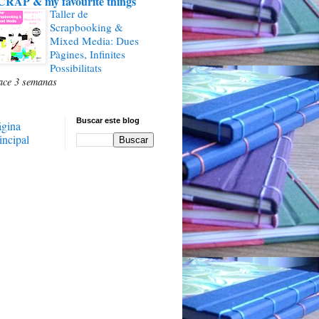
CRAP & my favourite things
Taller de
Scrapbooking &
Mixed Media: Dues
Pàgines, Infinites
Possibilitats
ace 3 semanas
Buscar este blog
ágina
incipal