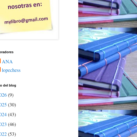
oradores
ANA
lopechess
o del blog
026
(9)
025
(30)
024
(43)
023
(46)
022
(53)