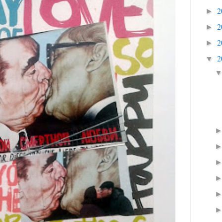
2
►
2
►
2
►
2
▼