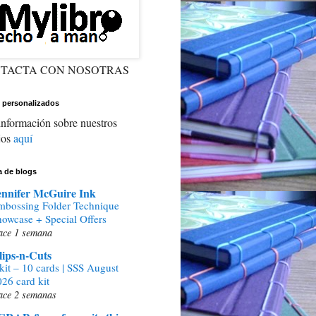
TACTA CON NOSOTRAS
 personalizados
nformación sobre nuestros
jos
aquí
ta de blogs
ennifer McGuire Ink
mbossing Folder Technique
howcase + Special Offers
ace 1 semana
lips-n-Cuts
kit – 10 cards | SSS August
26 card kit
ace 2 semanas