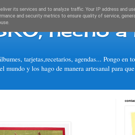
liver its services and to analyze traffic. Your IP address and us
rmance and security metrics to ensure quality of service, gene
BRO, hecho a
buse.
álbumes, tarjetas,recetarios, agendas... Pongo en 
el mundo y los hago de manera artesanal para que
conta