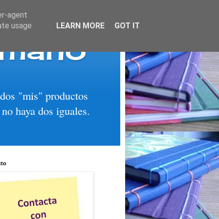
er-agent
rate usage
LEARN MORE
GOT IT
 mano
todos "mis" productos
 no haya dos iguales.
cto