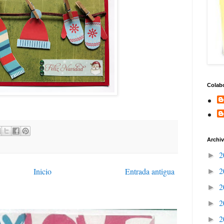
Colab
Archiv
2
►
2
Inicio
Entrada antigua
►
2
►
2
►
2
►