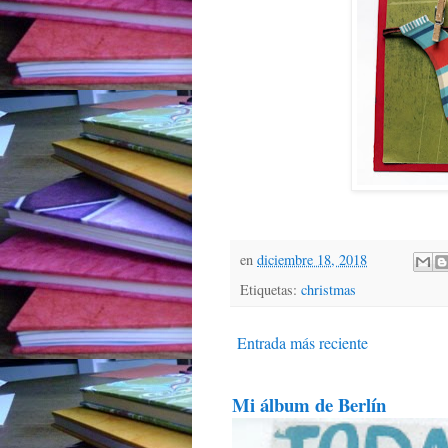
en
diciembre 18, 2018
Etiquetas:
christmas
Entrada más reciente
Mi álbum de Berlín