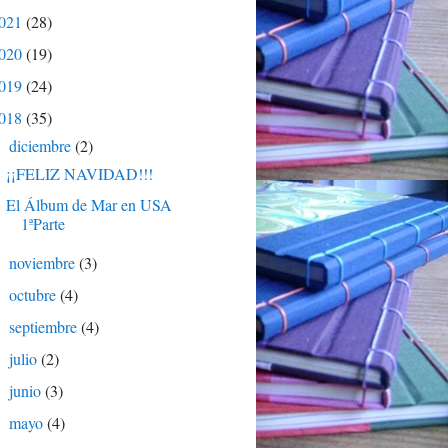
021
(28)
020
(19)
019
(24)
018
(35)
diciembre
(2)
▼
¡¡FELIZ NAVIDAD!!!
El Álbum de Mar en USA
1ªParte
noviembre
(3)
►
octubre
(4)
►
septiembre
(4)
►
julio
(2)
►
junio
(3)
►
mayo
(4)
►