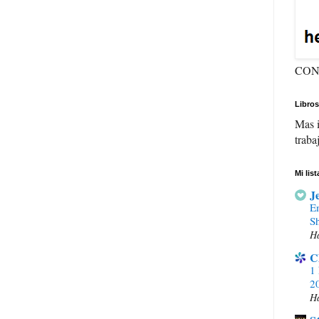
CON
Libros
Mas i
traba
Mi lis
J
E
S
H
C
1 
20
H