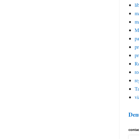
li
ma
m
M
pa
p
pr
Re
re
re
Ta
vi
Den
conta