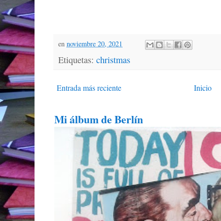
en
noviembre 20, 2021
Etiquetas:
christmas
Entrada más reciente
Inicio
Mi álbum de Berlín