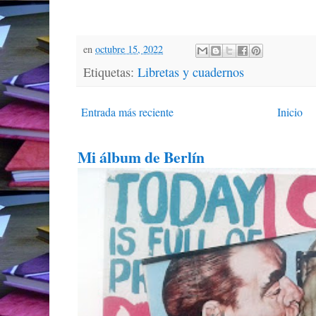
en
octubre 15, 2022
Etiquetas:
Libretas y cuadernos
Entrada más reciente
Inicio
Mi álbum de Berlín