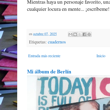
Mientras haya un personaje favorito, una
cualquier locura en mente... ¡escríbem
en
octubre 07, 2025
Etiquetas:
cuadernos
Entrada más reciente
Inicio
Mi álbum de Berlín