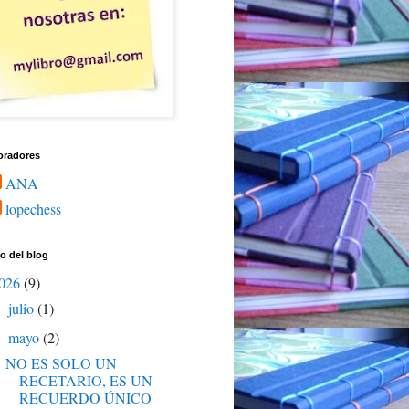
oradores
ANA
lopechess
o del blog
026
(9)
julio
(1)
►
mayo
(2)
▼
NO ES SOLO UN
RECETARIO, ES UN
RECUERDO ÚNICO