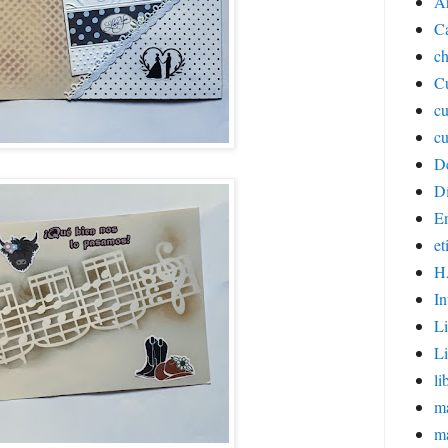
Ar
C
ch
Cu
c
cu
D
Dí
E
et
H
In
Li
Li
li
ma
m