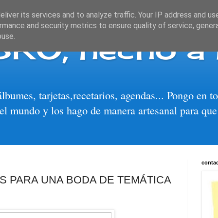
liver its services and to analyze traffic. Your IP address and us
rmance and security metrics to ensure quality of service, gene
BRO, hecho a
buse.
álbumes, tarjetas,recetarios, agendas... Pongo en 
el mundo y los hago de manera artesanal para que
conta
AS PARA UNA BODA DE TEMÁTICA