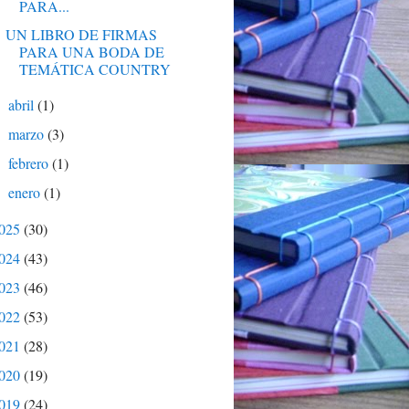
PARA...
UN LIBRO DE FIRMAS
PARA UNA BODA DE
TEMÁTICA COUNTRY
abril
(1)
►
marzo
(3)
►
febrero
(1)
►
enero
(1)
►
025
(30)
024
(43)
023
(46)
022
(53)
021
(28)
020
(19)
019
(24)