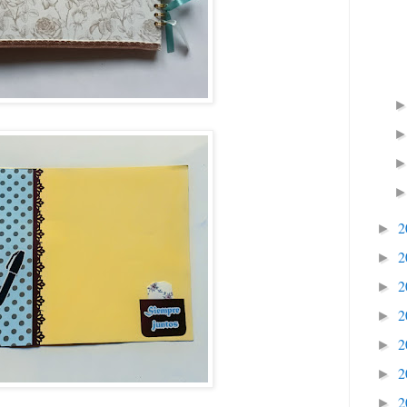
2
►
2
►
2
►
2
►
2
►
2
►
2
►