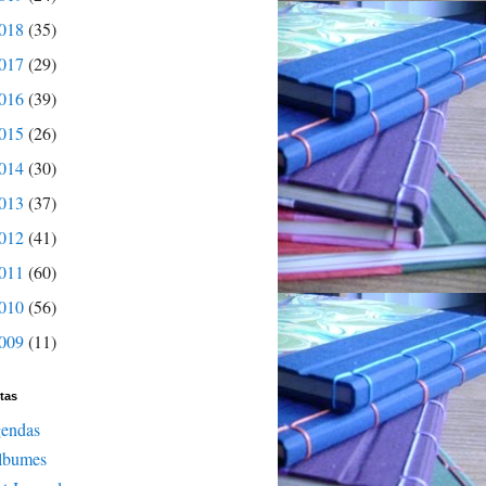
018
(35)
017
(29)
016
(39)
015
(26)
014
(30)
013
(37)
012
(41)
011
(60)
010
(56)
009
(11)
tas
gendas
lbumes