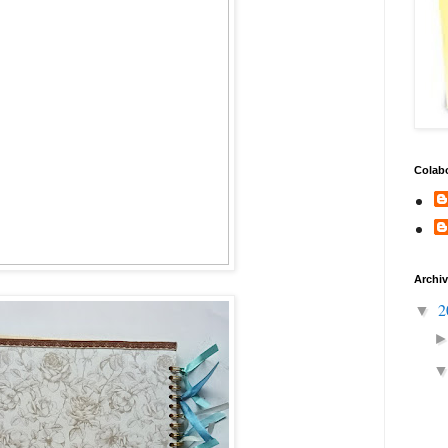
Colab
Archiv
2
▼