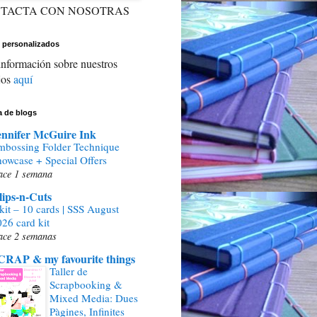
TACTA CON NOSOTRAS
 personalizados
nformación sobre nuestros
jos
aquí
ta de blogs
ennifer McGuire Ink
mbossing Folder Technique
howcase + Special Offers
ace 1 semana
lips-n-Cuts
kit – 10 cards | SSS August
26 card kit
ace 2 semanas
CRAP & my favourite things
Taller de
Scrapbooking &
Mixed Media: Dues
Pàgines, Infinites