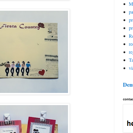
M
pa
p
pr
Re
re
re
Ta
vi
Den
conta