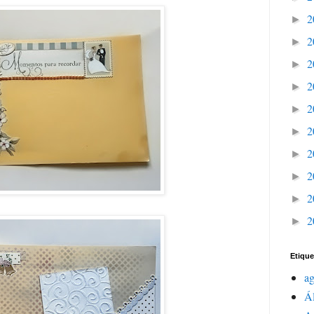
2
►
2
►
2
►
2
►
2
►
2
►
2
►
2
►
2
►
2
►
Etique
a
Á