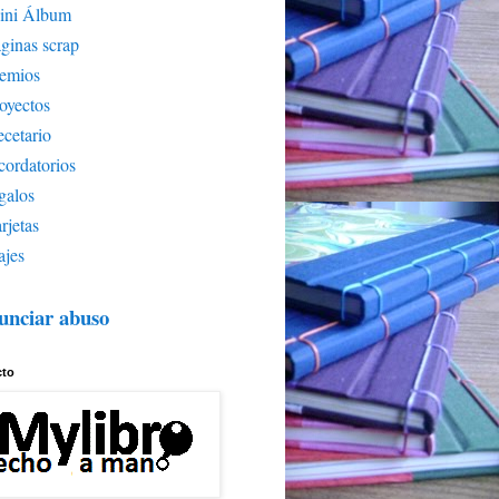
ini Álbum
ginas scrap
remios
oyectos
cetario
cordatorios
galos
rjetas
ajes
unciar abuso
cto