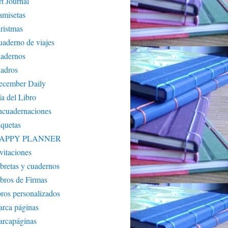
t Journal
amisetas
ristmas
aderno de viajes
uadernos
adros
ecember Daily
a del Libro
ncuadernaciones
iquetas
APPY PLANNER
vitaciones
bretas y cuadernos
bros de Firmas
bros personalizados
rca páginas
arcapáginas