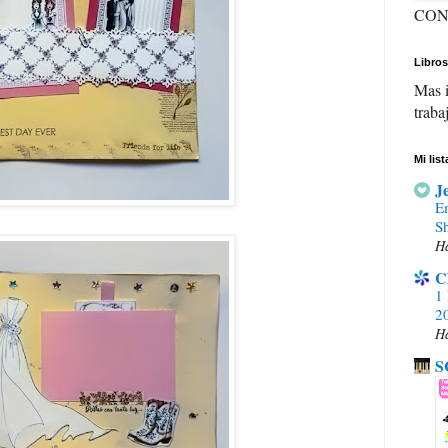
CON
Libros
Mas i
traba
Mi lis
J
E
S
H
C
1 
20
H
S