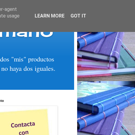
er-agent
rate usage
LEARN MORE
GOT IT
 mano
todos "mis" productos
 no haya dos iguales.
cto